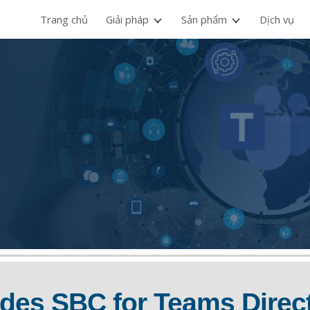
Trang chủ
Giải pháp
Sản phẩm
Dịch vụ
ip to main content
Skip to navigat
es SBC for Teams Direc