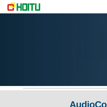
Sk
AudioCod