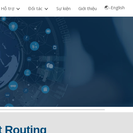
🌏-English
Hỗ trợ
Đối tác
Sự kiện
Giới thiệu
ion
t Routing