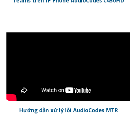
Teams trên IP Phone AudioCodes C450HD
Hướng dẫn xử lý lỗi AudioCodes MTR