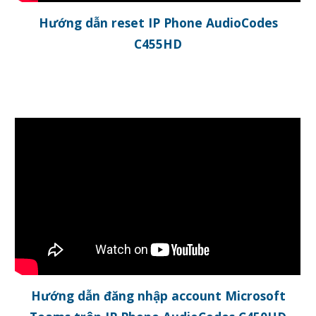
Hướng dẫn reset IP Phone AudioCodes
C455HD
Hướng dẫn đăng nhập account Microsoft